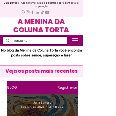
Julia Barroso | Acolhimento, livros e palestras sobre bem-estar e
superação
A MENINA DA
COLUNA TORTA
No blog da Menina da Coluna Torta você encontra
posts sobre saúde, superação e lazer
Veja os posts mais recentes
Registre-se
BLOG
Julia Barroso
1 de jun. de 2023
2 min de leitura