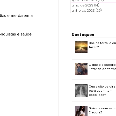
agosto de 2023
(22)
22 pos
julho de 2023
(14)
14 posts
junho de 2023
(25)
25 posts
ias e me darem a 
quistas e saúde, 
Destaques
Coluna torta, o q
fazer?
O que é a escoli
Entenda de forma 
Quais são os dire
para quem tem
escoliose?
Grávida com esco
E agora?