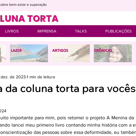
s sobre bem-estar e superação
OLUNA TORTA
LIVROS
IMPRENSA
TALKS
PUBLICAÇÕES
 dez. de 2023
1 min de leitura
 da coluna torta para vocês
2024
muito importante para mim, pois retomei o projeto A Menina da 
ndo lancei meu primeiro livro contando minha história com a es
onscientização das pessoas sobre essa deformidade, eu também 