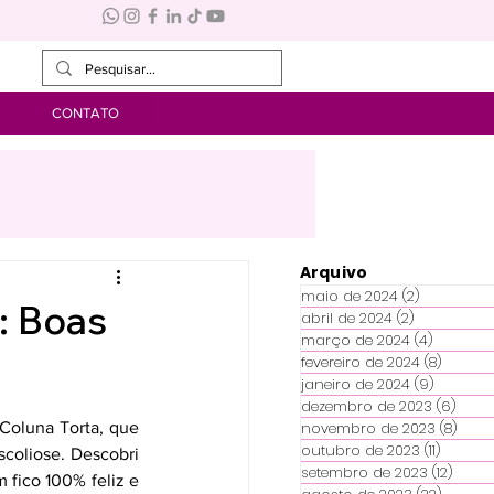
CONTATO
Arquivo
maio de 2024
(2)
2 posts
: Boas
abril de 2024
(2)
2 posts
março de 2024
(4)
4 posts
fevereiro de 2024
(8)
8 posts
janeiro de 2024
(9)
9 posts
dezembro de 2023
(6)
6 po
Coluna Torta, que 
novembro de 2023
(8)
8 po
outubro de 2023
(11)
11 posts
coliose. Descobri 
setembro de 2023
(12)
12 po
fico 100% feliz e 