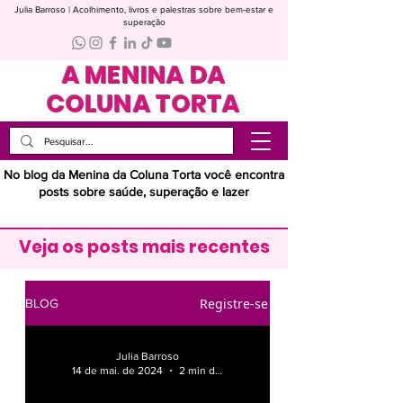
Julia Barroso | Acolhimento, livros e palestras sobre bem-estar e
superação
A MENINA DA
COLUNA TORTA
No blog da Menina da Coluna Torta você encontra
posts sobre saúde, superação e lazer
Veja os posts mais recentes
Registre-se
BLOG
Julia Barroso
14 de mai. de 2024
2 min de leitura