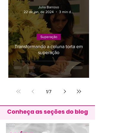
Julia Barroso
22 de jan. de 2024
3 min de leitura
Superação
Transformando a coluna torta em
superação
1
/
7
Conheça as seções do blog