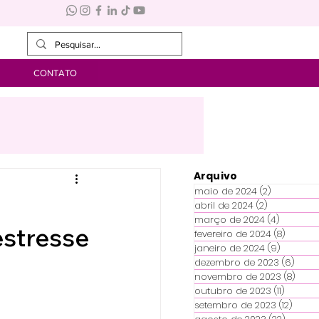
CONTATO
Arquivo
maio de 2024
(2)
2 posts
abril de 2024
(2)
2 posts
março de 2024
(4)
4 posts
estresse
fevereiro de 2024
(8)
8 posts
janeiro de 2024
(9)
9 posts
dezembro de 2023
(6)
6 po
novembro de 2023
(8)
8 po
outubro de 2023
(11)
11 posts
setembro de 2023
(12)
12 po