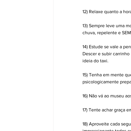
12) Relaxe quanto a horá
13) Sempre leve uma moch
chuva, repelente e SE
14) Estude se vale a pe
Descer e subir carrinho
ideia do taxi.
15) Tenha em mente que
psicologicamente prepa
16) Não vá ao museu a
17) Tente achar graça e
18) Aproveite cada segu
impressionante todos e