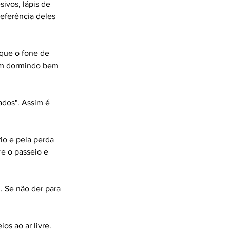
ivos, lápis de 
referência deles 
oque o fone de 
am dormindo bem 
ados". Assim é 
io e pela perda 
e o passeio e 
. Se não der para 
os ao ar livre.