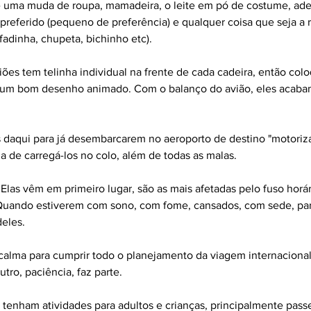
e uma muda de roupa, mamadeira, o leite em pó de costume, ades
 preferido (pequeno de preferência) e qualquer coisa que seja a 
fadinha, chupeta, bichinho etc).
viões tem telinha individual na frente de cada cadeira, então col
a um bom desenho animado. Com o balanço do avião, eles acab
s daqui para já desembarcarem no aeroporto de destino "motoriz
ha de carregá-los no colo, além de todas as malas.
 Elas vêm em primeiro lugar, são as mais afetadas pelo fuso horár
 Quando estiverem com sono, com fome, cansados, com sede, par
eles.
calma para cumprir todo o planejamento da viagem internacional
tro, paciência, faz parte.
e tenham atividades para adultos e crianças, principalmente passei