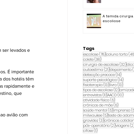
A temida cirurgia
escoliose
Tags
 ser levados e 
78 posts
escoliose
(78)
coluna torta
(46
38 posts
colete
(38)
32 p
cirurgia de escoliose
(32)
dic
21 posts
autoestima
(21)
depoimento
(
os. É importante 
14 posts
detecção precoce
(14)
a dos hotéis têm 
14 post
suporte psicológico
(14)
13 posts
13 post
fisioterapia
(13)
livro
(13)
as rapidamente e 
12 posts
tipos de escoliose
(12)
amizad
stino, que 
11 posts
10 pos
entrevistas
(11)
AACD
(10)
6 posts
atividade física
(6)
6 posts
crônicas de mãe
(6)
6 posts
saúde mental
(6)
imprensa
(
 ao avião com 
5 posts
milwaukee
(5)
teste de adam
3 posts
gravidez
(3)
crônicas cotidia
2 posts
pós-operatório
(2)
viagens
(2
1 post
cifose
(1)