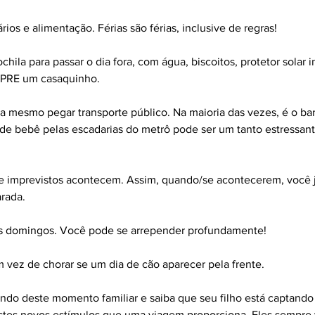
rios e alimentação. Férias são férias, inclusive de regras!
ila para passar o dia fora, com água, biscoitos, protetor solar in
MPRE um casaquinho.
na mesmo pegar transporte público. Na maioria das vezes, é o bar
 de bebê pelas escadarias do metrô pode ser um tanto estressant
 imprevistos acontecem. Assim, quando/se acontecerem, você j
rada.
os domingos. Você pode se arrepender profundamente!
m vez de chorar se um dia de cão aparecer pela frente.
ndo deste momento familiar e saiba que seu filho está captando
stes novos estímulos que uma viagem proporciona. Eles sempre 