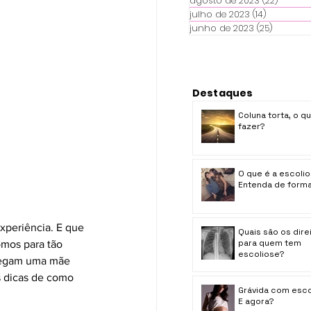
agosto de 2023
(22)
22 pos
julho de 2023
(14)
14 posts
junho de 2023
(25)
25 posts
Destaques
Coluna torta, o q
fazer?
O que é a escoli
Entenda de forma 
xperiência. E que 
Quais são os dire
para quem tem
omos para tão 
escoliose?
 pegam uma mãe 
s dicas de como 
Grávida com esco
E agora?