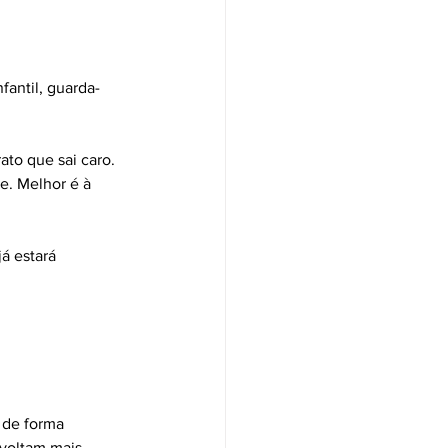
fantil, guarda-
ato que sai caro. 
e. Melhor é à 
á estará 
 de forma 
voltam mais 