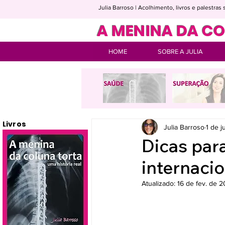
Julia Barroso | Acolhimento, livros e palestra
A MENINA DA C
HOME
SOBRE A JULIA
Livros
Julia Barroso
1 de 
Dicas par
internaci
Atualizado:
16 de fev. de 