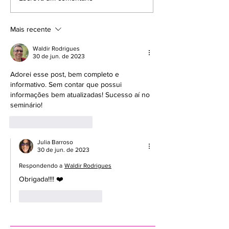
escoliose no pré e pós
fazer o Teste 
cirurgia? Funciona?
Mais recente
Waldir Rodrigues
30 de jun. de 2023
Adorei esse post, bem completo e 
informativo. Sem contar que possui 
informações bem atualizadas! Sucesso aí no 
seminário!
Curtir
Responder
Julia Barroso
30 de jun. de 2023
Respondendo a
Waldir Rodrigues
Obrigada!!!! ❤️
Curtir
Responder