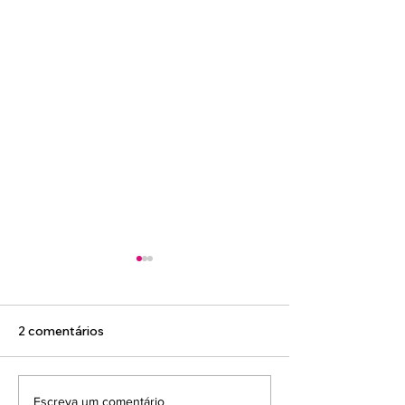
2 comentários
E a fisioterapia para
Qual a frequênc
Escreva um comentário