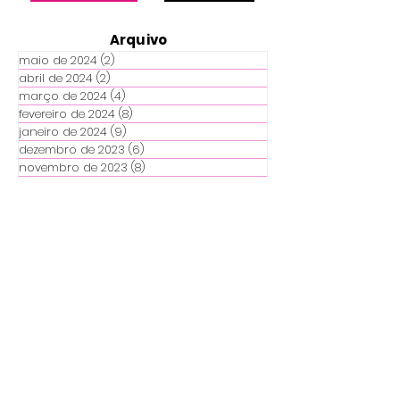
Arquivo
maio de 2024
(2)
2 posts
abril de 2024
(2)
2 posts
março de 2024
(4)
4 posts
fevereiro de 2024
(8)
8 posts
janeiro de 2024
(9)
9 posts
dezembro de 2023
(6)
6 posts
novembro de 2023
(8)
8 posts
outubro de 2023
(11)
11 posts
setembro de 2023
(12)
12 posts
agosto de 2023
(22)
22 posts
julho de 2023
(14)
14 posts
junho de 2023
(25)
25 posts
Destaques
Coluna torta, o que fazer?