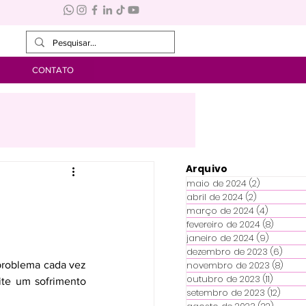
CONTATO
Arquivo
maio de 2024
(2)
2 posts
abril de 2024
(2)
2 posts
março de 2024
(4)
4 posts
fevereiro de 2024
(8)
8 posts
janeiro de 2024
(9)
9 posts
dezembro de 2023
(6)
6 po
 problema cada vez 
novembro de 2023
(8)
8 po
outubro de 2023
(11)
11 posts
te um sofrimento 
setembro de 2023
(12)
12 po