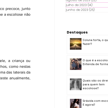
agosto de 2023
(22)
22 pos
julho de 2023
(14)
14 posts
o precoce, junto 
junho de 2023
(25)
25 posts
e a escoliose não 
Destaques
Coluna torta, o q
fazer?
O que é a escoli
le, a criança ou 
Entenda de forma 
lhos, como nestas 
a das laterais da 
este anualmente, 
Quais são os dire
para quem tem
escoliose?
Grávida com esco
E agora?