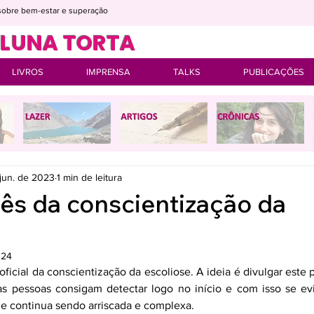
s sobre bem-estar e superação
OLUNA TORTA
LIVROS
IMPRENSA
TALKS
PUBLICAÇÕES
 jun. de 2023
1 min de leitura
ês da conscientização da
024
oficial da conscientização da escoliose. A ideia é divulgar este
s pessoas consigam detectar logo no início e com isso se evi
ue continua sendo arriscada e complexa.