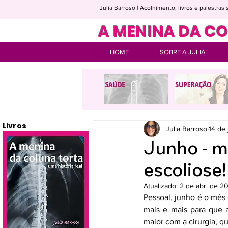
Julia Barroso | Acolhimento, livros e palestra
A MENINA DA C
HOME
SOBRE A JULIA
Livros
Julia Barroso
14 de
Junho - m
escoliose!
Atualizado:
2 de abr. de 2
Pessoal, junho é o mês 
mais e mais para que a
maior com a cirurgia, q