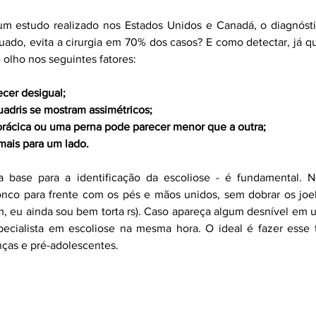
m estudo realizado nos Estados Unidos e Canadá, o diagnóstic
ado, evita a cirurgia em 70% dos casos? E como detectar, já qu
 olho nos seguintes fatores:
ecer desigual;
adris se mostram assimétricos;
orácica ou uma perna pode parecer menor que a outra;
mais para um lado.
base para a identificação da escoliose - é fundamental. Ne
onco para frente com os pés e mãos unidos, sem dobrar os joe
m, eu ainda sou bem torta rs). Caso apareça algum desnível em um
ecialista em escoliose na mesma hora. O ideal é fazer esse t
nças e pré-adolescentes.