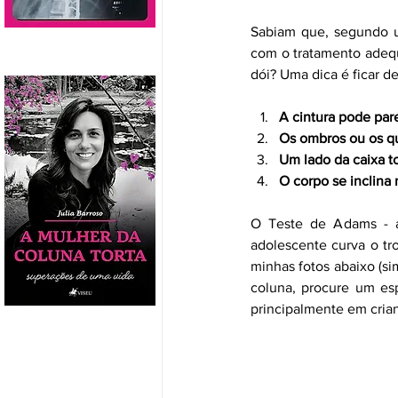
Sabiam que, segundo u
com o tratamento adequ
dói? Uma dica é ficar de
A cintura pode par
Os ombros ou os qu
Um lado da caixa t
O corpo se inclina 
O Teste de Adams - a 
adolescente curva o tr
minhas fotos abaixo (si
coluna, procure um esp
principalmente em cria