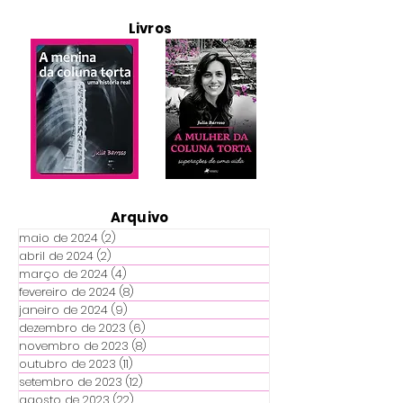
Livros
Arquivo
maio de 2024
(2)
2 posts
abril de 2024
(2)
2 posts
março de 2024
(4)
4 posts
fevereiro de 2024
(8)
8 posts
janeiro de 2024
(9)
9 posts
dezembro de 2023
(6)
6 posts
novembro de 2023
(8)
8 posts
outubro de 2023
(11)
11 posts
setembro de 2023
(12)
12 posts
agosto de 2023
(22)
22 posts