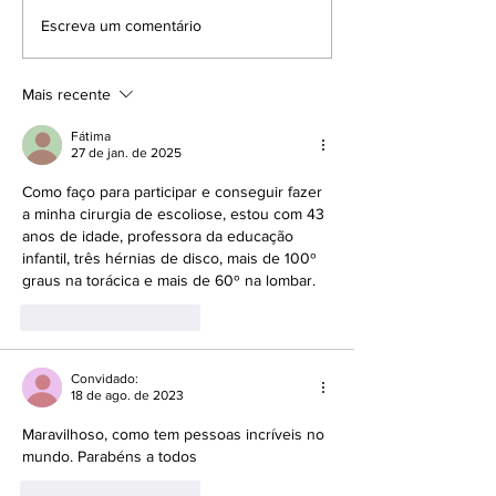
E a fisioterapia para
Qual a frequênc
Escreva um comentário
escoliose no pré e pós
fazer o Teste 
cirurgia? Funciona?
Mais recente
Fátima
27 de jan. de 2025
Como faço para participar e conseguir fazer 
a minha cirurgia de escoliose, estou com 43 
anos de idade, professora da educação 
infantil, três hérnias de disco, mais de 100º 
graus na torácica e mais de 60º na lombar.
Curtir
Responder
Convidado:
18 de ago. de 2023
Maravilhoso, como tem pessoas incríveis no 
mundo. Parabéns a todos 
Curtir
Responder