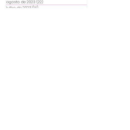
agosto de 2023
(22)
22 posts
julho de 2023
(14)
14 posts
junho de 2023
(25)
25 posts
Destaques
Coluna torta, o que fazer?
O que é a escoliose?
Entenda de forma fácil!
Quais são os direitos para
quem tem escoliose?