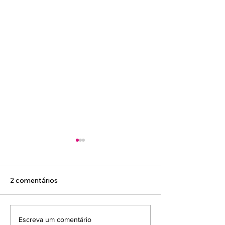
2 comentários
E a fisioterapia para
Curvas e emoç
Escreva um comentário