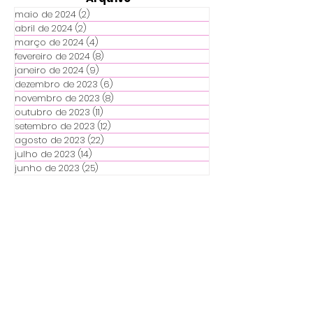
maio de 2024
(2)
2 posts
abril de 2024
(2)
2 posts
março de 2024
(4)
4 posts
fevereiro de 2024
(8)
8 posts
janeiro de 2024
(9)
9 posts
dezembro de 2023
(6)
6 posts
novembro de 2023
(8)
8 posts
outubro de 2023
(11)
11 posts
setembro de 2023
(12)
12 posts
agosto de 2023
(22)
22 posts
julho de 2023
(14)
14 posts
junho de 2023
(25)
25 posts
Destaques
Coluna torta, o que fazer?
O que é a escoliose?