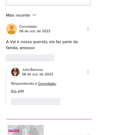
escoliose no pré e pós
desafios da ace
cirurgia? Funciona?
escoliose
Mais recente
Convidado:
06 de out. de 2023
A Val é nossa querida, ela faz parte da 
família, amoooo
Curtir
Responder
Julia Barroso
06 de out. de 2023
Respondendo a
Convidado:
Ela é!!!!
Curtir
Responder