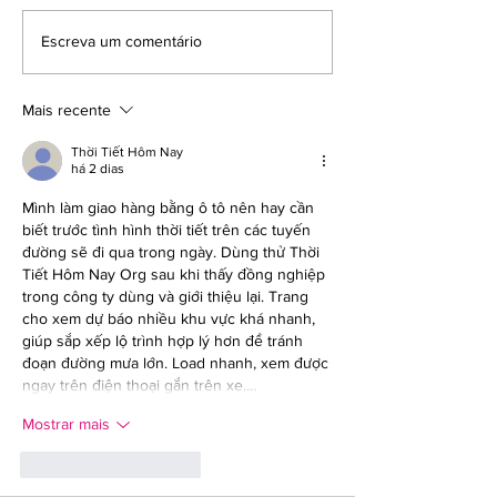
E a fisioterapia para
Curvas e emoç
Escreva um comentário
escoliose no pré e pós
desafios da ace
cirurgia? Funciona?
escoliose
Mais recente
Thời Tiết Hôm Nay
há 2 dias
Mình làm giao hàng bằng ô tô nên hay cần 
biết trước tình hình thời tiết trên các tuyến 
đường sẽ đi qua trong ngày. Dùng thử Thời 
Tiết Hôm Nay Org sau khi thấy đồng nghiệp 
trong công ty dùng và giới thiệu lại. Trang 
cho xem dự báo nhiều khu vực khá nhanh, 
giúp sắp xếp lộ trình hợp lý hơn để tránh 
đoạn đường mưa lớn. Load nhanh, xem được 
ngay trên điện thoại gắn trên xe.…
Mostrar mais
Curtir
Responder