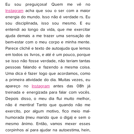
Eu sou preguiçosa! Quem me vê no 
Instagram
 acha que sou o ser com a maior 
energia do mundo. Isso não é verdade rs. Eu 
sou disciplinada, isso sou mesmo. E eu 
entendi ao longo da vida, que me exercitar 
ajuda demais a me trazer uma sensação de 
bem-estar com o meu corpo e minha mente. 
Parece clichê e texto de autoajuda que lemos 
em todos os livros, e até é um pouco, porque 
se isso não fosse verdade, não teriam tantas 
pessoas falando e fazendo a mesma coisa. 
Uma dica é fazer logo que acordamos, como 
a primeira atividade do dia. Muitas vezes, eu 
apareço no 
Instagram
 antes das 08h já 
treinada e energizada para falar com vocês. 
Depois disso, o meu dia flui muito melhor, 
não é mentira! Tanto que quando não me 
exercito, por algum motivo, fico meio mal-
humorada (meu marido que o diga) e sem o 
mesmo ânimo. Então, vamos mexer esses 
corpinhos aí para ajudar na autoestima, hein, 