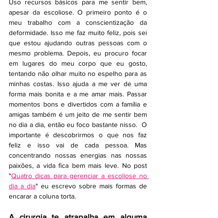
Uso recursos básicos para me sentir bem, 
apesar da escoliose. O primeiro ponto é o 
meu trabalho com a conscientização da 
deformidade. Isso me faz muito feliz, pois sei 
que estou ajudando outras pessoas com o 
mesmo problema. Depois, eu procuro focar 
em lugares do meu corpo que eu gosto, 
tentando não olhar muito no espelho para as 
minhas costas. Isso ajuda a me ver de uma 
forma mais bonita e a me amar mais. Passar 
momentos bons e divertidos com a família e 
amigas também é um jeito de me sentir bem 
no dia a dia, então eu foco bastante nisso.  O 
importante é descobrirmos o que nos faz 
feliz e isso vai de cada pessoa. Mas 
concentrando nossas energias nas nossas 
paixões, a vida fica bem mais leve. No post 
"
Quatro dicas para gerenciar a escoliose no 
dia a dia
" eu escrevo sobre mais formas de 
encarar a coluna torta. 
A cirurgia te atrapalha em alguma 