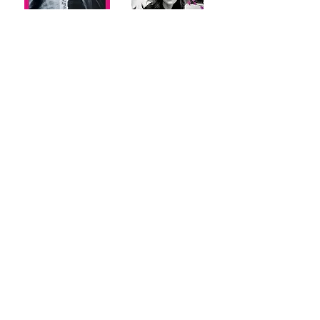
Arquivo
maio de 2024
(2)
2 posts
abril de 2024
(2)
2 posts
março de 2024
(4)
4 posts
fevereiro de 2024
(8)
8 posts
janeiro de 2024
(9)
9 posts
dezembro de 2023
(6)
6 posts
novembro de 2023
(8)
8 posts
outubro de 2023
(11)
11 posts
setembro de 2023
(12)
12 posts
agosto de 2023
(22)
22 posts
julho de 2023
(14)
14 posts
junho de 2023
(25)
25 posts