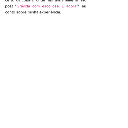
certo da coluna, onde não tinha material. No 
post "
Grávida com escoliose. E agora?
" eu 
conto sobre minha experiência. 